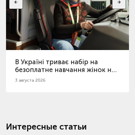
В Україні триває набір на
безоплатне навчання жінок на
водійок: як податися
3 августа 2026
Интересные статьи