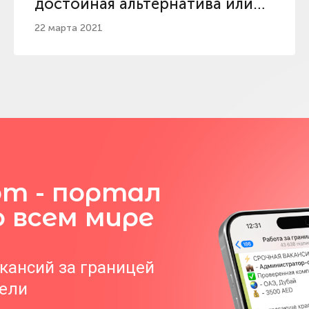
достойная альтернатива или
обман?
22 марта 2021
om - портал
о всем мире
акансий за границей
тели