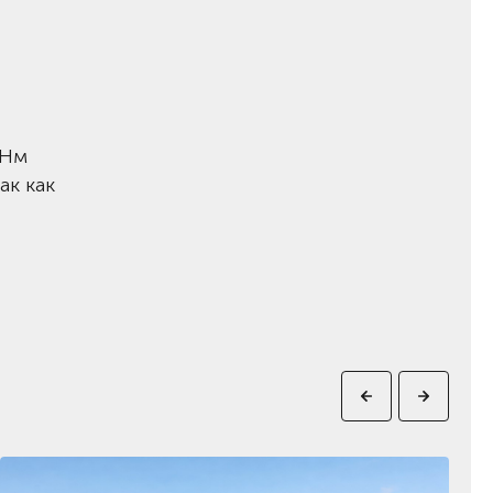
 Нм
ак как