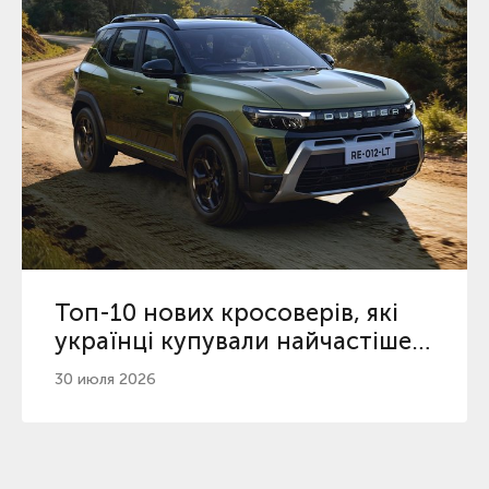
Топ-10 нових кросоверів, які
українці купували найчастіше з
початку 2026
30 июля 2026