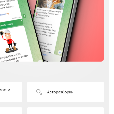
мости
Авторазборки
т