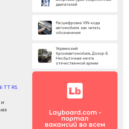
двигателей
Расшифровка VIN-кода
автомобиля: как читать
обозначения
Украинский
бронеавтомобиль Дозор-Б.
Несбыточная мечта
отечественной армии
i TT RS
.
 и
няя
Layboard.com -
портал
вакансий во всем