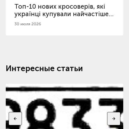
Топ-10 нових кросоверів, які
українці купували найчастіше з
початку 2026
30 июля 2026
Интересные статьи