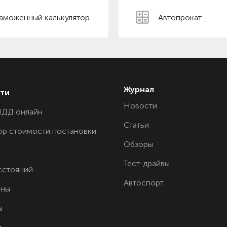
аможенный калькулятор
Автопрокат
Журнал
ти
Новости
ПДД онлайн
Статьи
ор стоимости постановки
Обзоры
Тест-драйвы
сстояний
Автоспорт
ины
ы