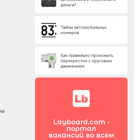
деньги?
Тайны автомобильных
номеров
Как правильно проезжать
перекрестки с круговым
движением
на
Layboard.com -
портал
вакансий во всем