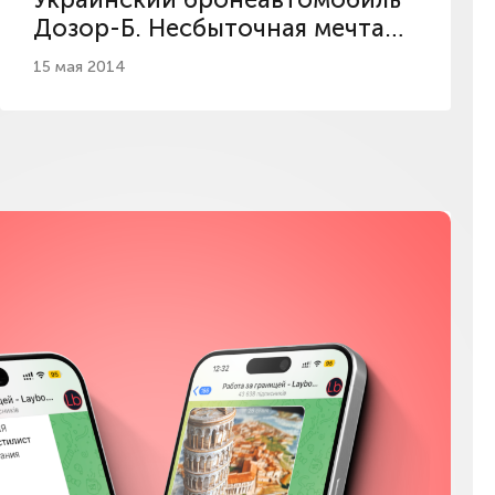
Дозор-Б. Несбыточная мечта
отечественной армии
15 мая 2014
Мы в соц сетях
Instagram
Facebook
YouTube