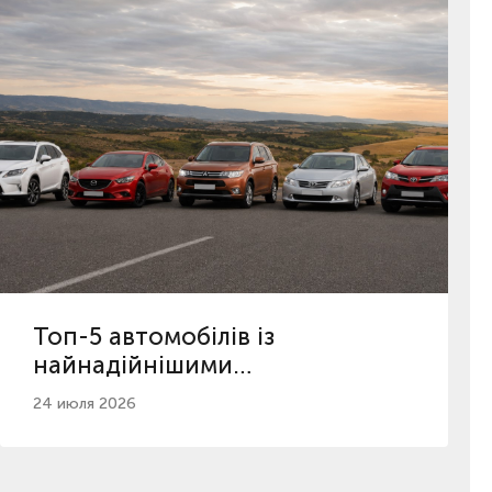
Топ-5 автомобілів із
найнадійнішими
автоматичними коробками
24 июля 2026