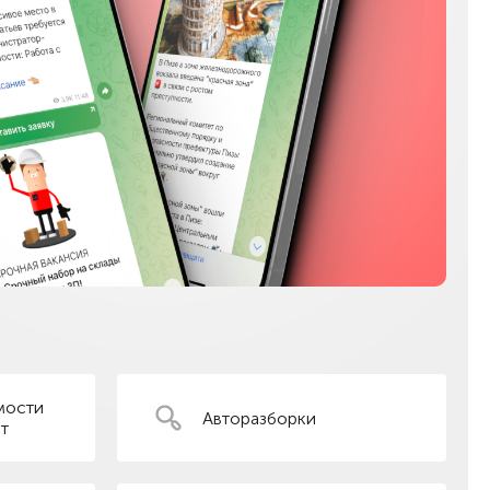
мости
Авторазборки
т