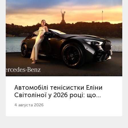
Автомобілі тенісистки Еліни
Світоліної у 2026 році: що
відомо про її вибір
4 августа 2026