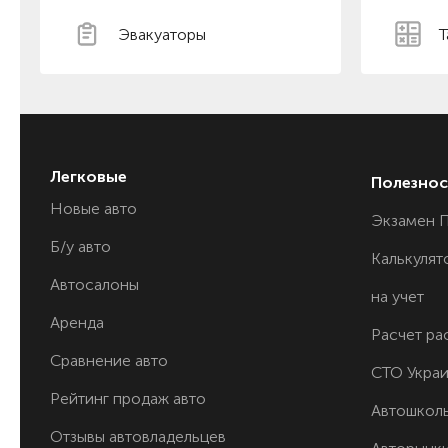
Эвакуаторы
Т
Легковые
Полезнос
Новые авто
Экзамен 
Б/у авто
Калькулят
Автосалоны
на учет
Аренда
Расчет ра
Сравнение авто
СТО Укра
Рейтинг продаж авто
Автошкол
Отзывы автовладельцев