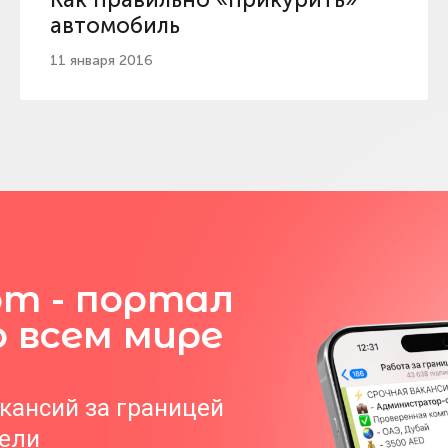
автомобиль
11 января 2016
om - портал
о всем мире
акансий за границей
тели