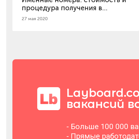
процедура получения в
Украине
27 мая 2020
Layboard.c
вакансий в
- Больше 100 000 в
- Прямые работода