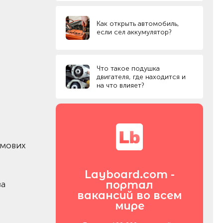
Как открыть автомобиль,
если сел аккумулятор?
Что такое подушка
двигателя, где находится и
на что влияет?
имових
Layboard.com -
портал
за
вакансий во всем
мире