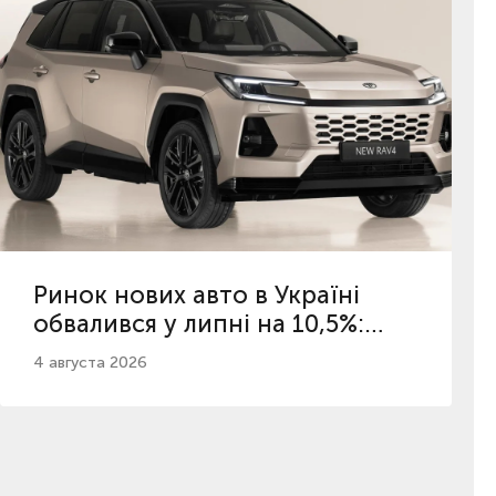
Ринок нових авто в Україні
обвалився у липні на 10,5%:
топ-5 популярних брендів
4 августа 2026