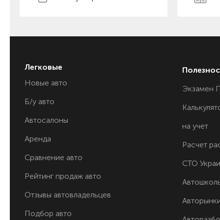
Легковые
Полезнос
Новые авто
Экзамен 
Б/у авто
Калькулят
Автосалоны
на учет
Аренда
Расчет ра
Сравнение авто
СТО Укра
Рейтинг продаж авто
Автошкол
Отзывы автовладельцев
Авторынк
Подбор авто
Авторазб