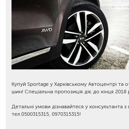
Купуй Sportage у Харківському Автоцентрі та
шин! Спеціальна пропозиція діє до кінця 2018 
Детальні умови дізнавайтеся у консультанта з
тел.0500315315, 0970315315!