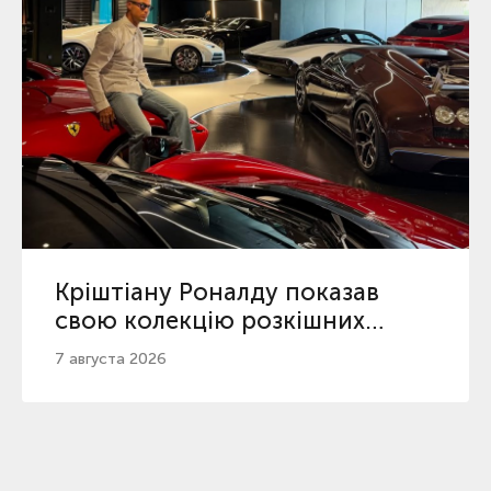
Кріштіану Роналду показав
свою колекцію розкішних
автомобілів
7 августа 2026