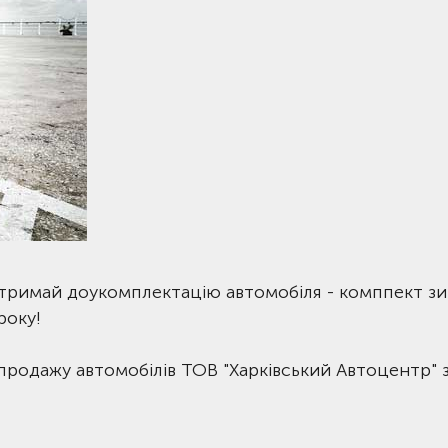
 отримай доукомплектацію автомобіля - комппект з
року!
 продажу автомобілів ТОВ "Харківський Автоцентр" 