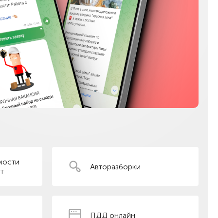
мости
Авторазборки
т
ПДД онлайн