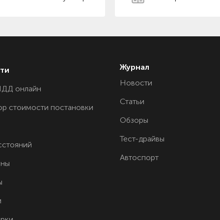
Журнал
ти
Новости
ПДД онлайн
Статьи
ор стоимости постановки
Обзоры
Тест-драйвы
сстояний
Автоспорт
ины
ы
и
орки