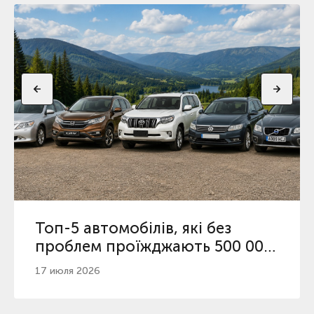
Топ-5 автомобілів, які без
проблем проїжджають 500 000
км в Україні
17 июля 2026