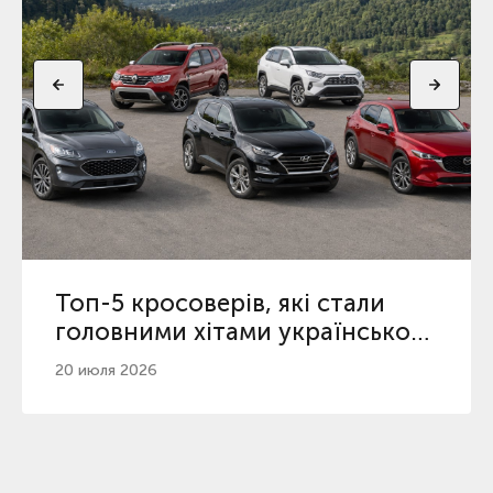
Топ-5 кросоверів, які стали
головними хітами українського
ринку у 2026
20 июля 2026