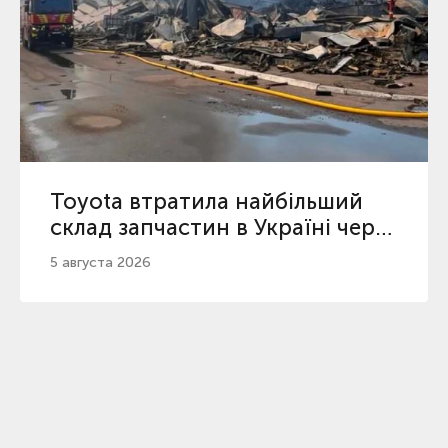
Toyota втратила найбільший
склад запчастин в Україні через
атаку РФ
5 августа 2026