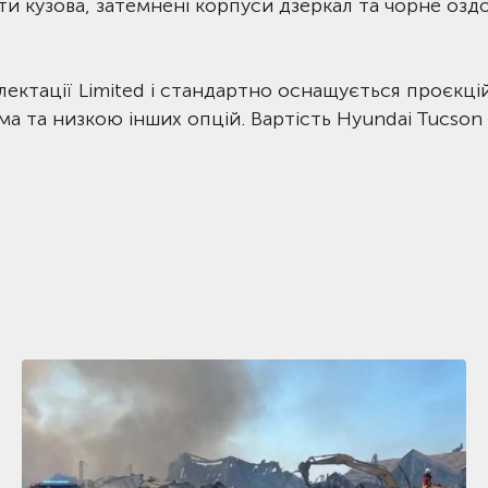
ти кузова, затемнені корпуси дзеркал та чорне озд
лектації Limited і стандартно оснащується проєкц
ма та низкою інших опцій. Вартість Hyundai Tucson