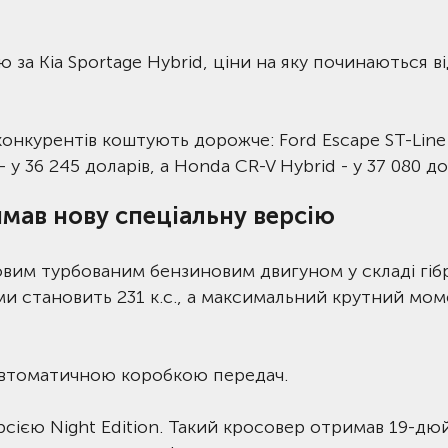
а Kia Sportage Hybrid, ціни на яку починаються ві
 конкурентів коштують дорожче: Ford Escape ST-Line
 у 36 245 доларів, а Honda CR-V Hybrid - у 37 080 до
мав нову спеціальну версію
ровим турбованим бензиновим двигуном у складі гіб
и становить 231 к.с., а максимальний крутний мом
автоматичною коробкою передач.
рсією Night Edition. Такий кросовер отримав 19-дю