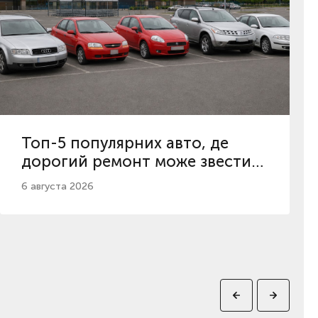
Топ-5 популярних авто, де
дорогий ремонт може звести
нанівець вигідну ціну у 2026
6 августа 2026