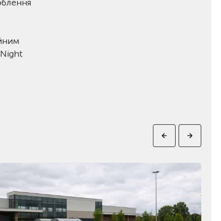
облення
ійним
 Night