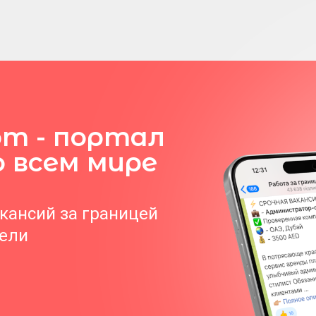
om - портал
о всем мире
акансий за границей
тели