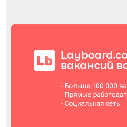
Layboard.c
вакансий в
- Больше 100 000 в
- Прямые работода
- Социальная сеть