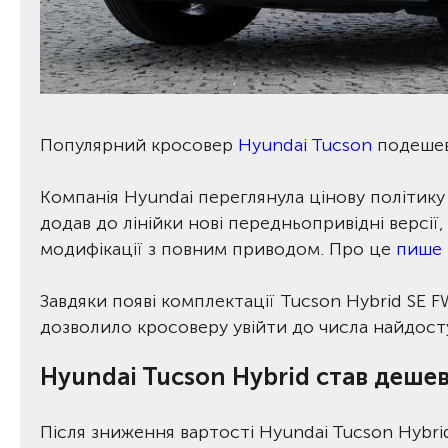
Популярний кросовер
Hyundai Tucson
подешев
Компанія Hyundai переглянула цінову політик
додав до лінійки нові передньопривідні версії,
модифікації з повним приводом. Про це
пише
Завдяки появі комплектації Tucson Hybrid SE F
дозволило кросоверу увійти до числа найдосту
Hyundai Tucson Hybrid став деше
Після зниження вартості Hyundai Tucson Hybrid