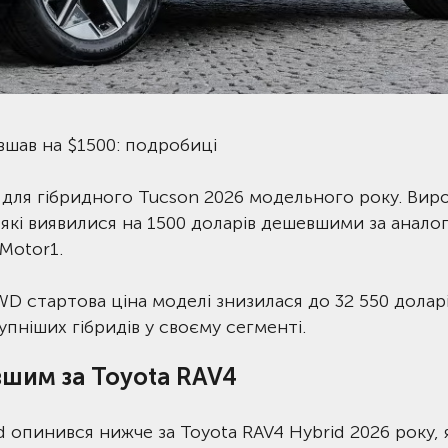
шав на $1500: подробиці
у для гібридного Tucson 2026 модельного року. Вир
 які виявилися на 1500 доларів дешевшими за аналог
Motor1.
WD стартова ціна моделі знизилася до 32 550 доларі
пніших гібридів у своєму сегменті.
вшим за Toyota RAV4
 опинився нижче за Toyota RAV4 Hybrid 2026 року, 