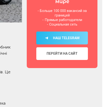
мире
- Больше 100 000 вакансий за
границей
- Прямые работодатели
- Социальная сеть
НАШ TELEGRAM
обник
ічні
ПЕРЕЙТИ НА САЙТ
в. Це
яка