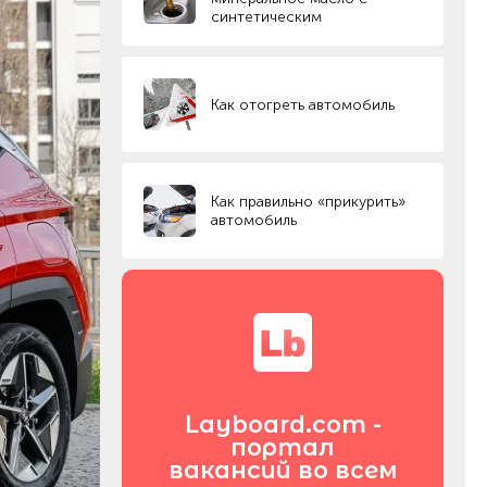
синтетическим
Как отогреть автомобиль
Как правильно «прикурить»
автомобиль
Layboard.com -
портал
вакансий во всем