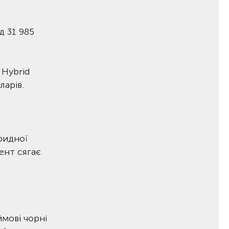
д 31 985
 Hybrid
ларів.
ридної
ент сягає
ймові чорні