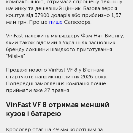
компактнішою, отримала спрощену технічну
начинку та дешевший цінник. Базова версія
коштує від 37900 доларів або приблизно 1,57
млн грн. Про це
пише
Carscoops.
VinFast належить мільярдеру Фам Нят Вионгу,
який також відомий в Україні як засновник
бренду локшини швидкого приготування
"Мівіна".
Продажі нового VinFast VF 8 у В'єтнамі
стартують наприкінці липня 2026 року.
Попередні замовлення компанія почне
приймати вже 27 травня.
VinFast VF 8 отримав менший
кузов і батарею
Кросовер став на 49 мм коротшим за