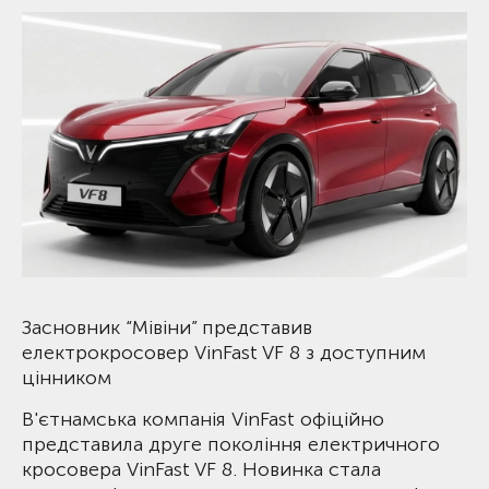
Засновник “Мівіни” представив
електрокросовер VinFast VF 8 з доступним
цінником
В'єтнамська компанія VinFast офіційно
представила друге покоління електричного
кросовера VinFast VF 8. Новинка стала