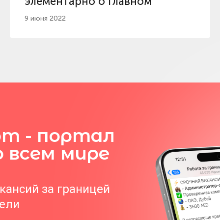
элементарно о главном
9 июня 2022
om - портал
о всем мире
акансий за границей
тели