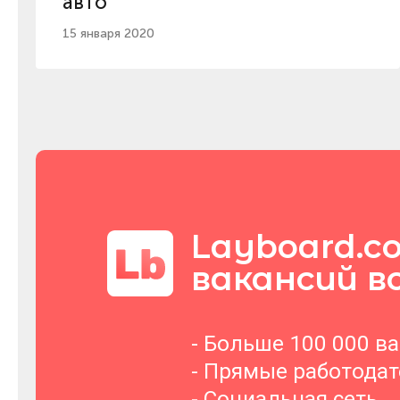
авто
15 января 2020
Layboard.c
вакансий в
- Больше 100 000 в
- Прямые работода
- Социальная сеть