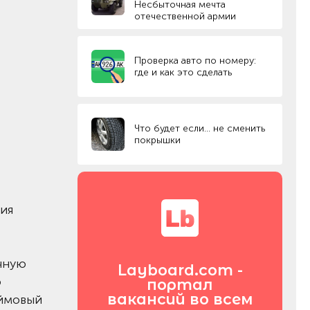
Несбыточная мечта
отечественной армии
Проверка авто по номеру:
где и как это сделать
Что будет если… не сменить
покрышки
сия
ычную
Layboard.com -
о
портал
вакансий во всем
юймовый