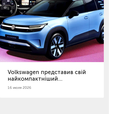
Volkswagen представив свій
найкомпактніший
електрокросовер ID. Cross
16 июля 2026