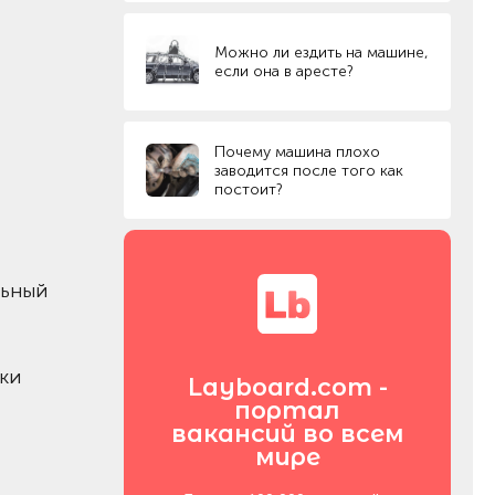
Можно ли ездить на машине,
если она в аресте?
Почему машина плохо
заводится после того как
постоит?
льный
ки
Layboard.com -
портал
вакансий во всем
мире