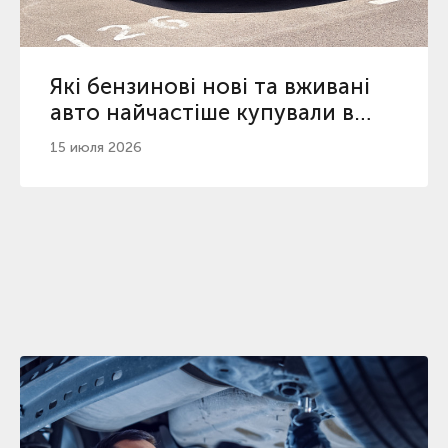
Які бензинові нові та вживані
авто найчастіше купували в
Україні у 2026
15 июля 2026