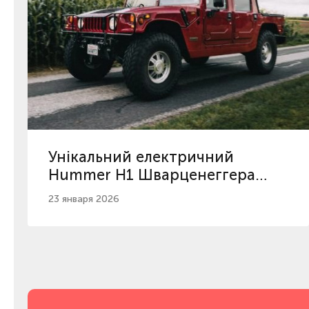
Унікальний електричний
Hummer H1 Шварценеггера
виставили на продаж
23 января 2026