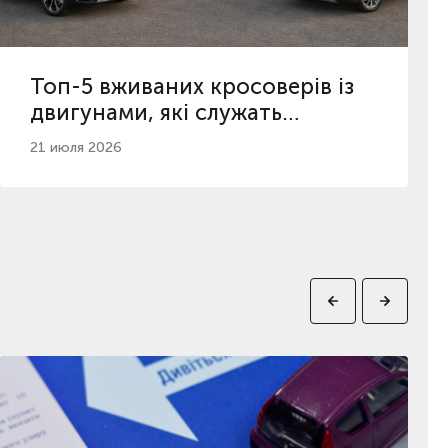
Топ-5 вживаних кросоверів із
двигунами, які служать
найдовше
21 июля 2026