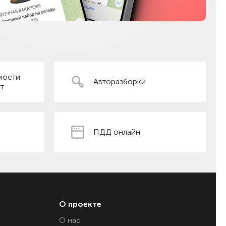
мости
Авторазборки
т
ПДД онлайн
О проекте
О нас