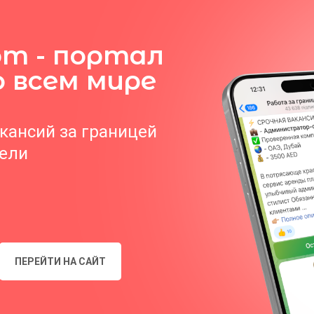
om - портал
о всем мире
акансий за границей
тели
ПЕРЕЙТИ НА САЙТ