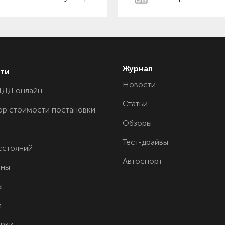
Журнал
ти
Новости
ПДД онлайн
Статьи
ор стоимости постановки
Обзоры
Тест-драйвы
сстояний
Автоспорт
ины
ы
и
орки