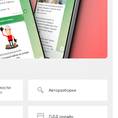
мости
Авторазборки
т
ПДД онлайн