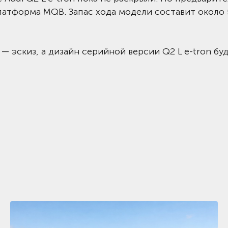
латформа MQB. Запас хода модели составит около 
— эскиз, а дизайн серийной версии Q2 L e-tron бу