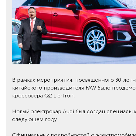
В рамках мероприятия, посвященного 30-лет
китайского производителя FAW было продемо
кроссовера Q2 L e-tron.
Новый электрокар Audi был создан специально
следующем году.
Официальных подробностей о электромобиле A