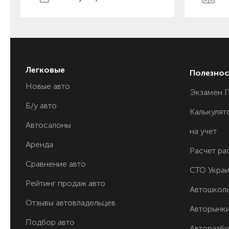
Легковые
Полезнос
Новые авто
Экзамен 
Б/у авто
Калькулят
Автосалоны
на учет
Аренда
Расчет ра
Сравнение авто
СТО Укра
Рейтинг продаж авто
Автошкол
Отзывы автовладельцев
Авторынк
Подбор авто
Авторазб