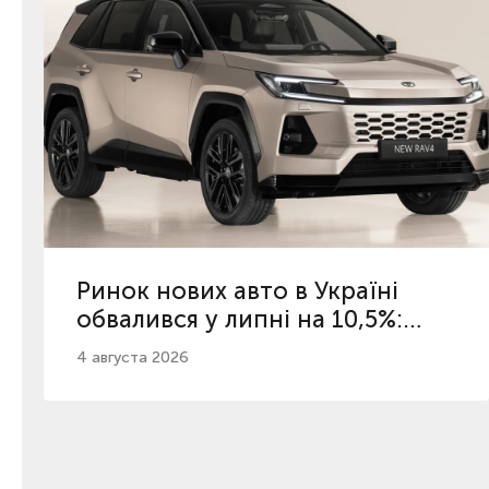
Ринок нових авто в Україні
обвалився у липні на 10,5%:
топ-5 популярних брендів
4 августа 2026