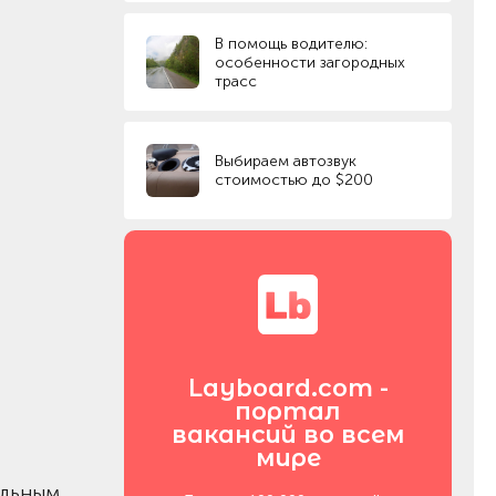
В помощь водителю:
особенности загородных
трасс
Выбираем автозвук
стоимостью до $200
Layboard.com -
портал
вакансий во всем
мире
ельным