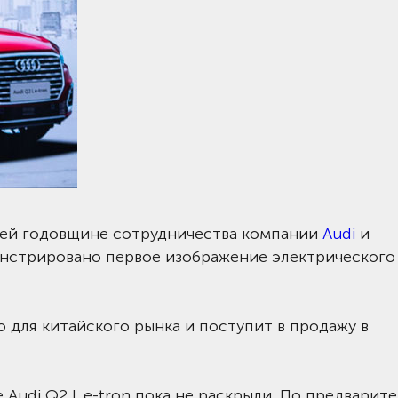
ней годовщине сотрудничества компании
Audi
и
нстрировано первое изображение электрического
 для китайского рынка и поступит в продажу в
udi Q2 L e-tron пока не раскрыли. По предварит