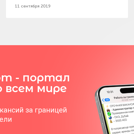
11 сентября 2019
om - портал
о всем мире
акансий за границей
тели