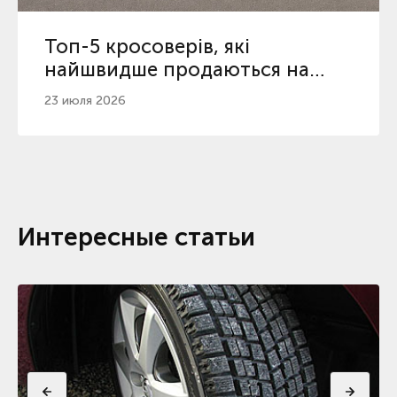
Топ-5 кросоверів, які
найшвидше продаються на
вторинному ринку
23 июля 2026
Интересные статьи