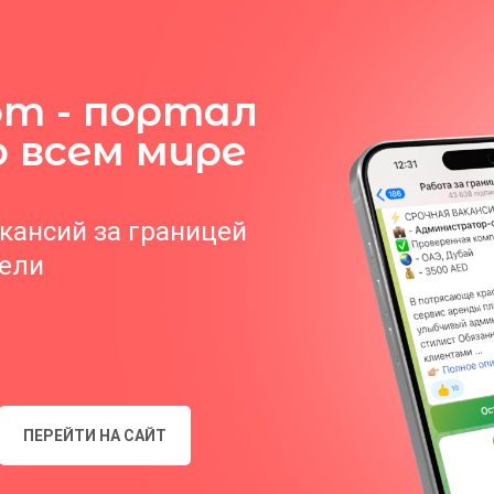
om - портал
о всем мире
акансий за границей
тели
ПЕРЕЙТИ НА САЙТ