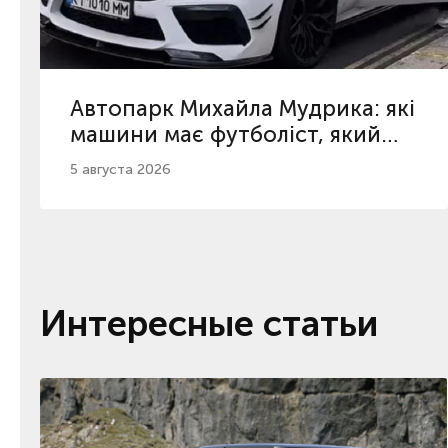
Автопарк Михайла Мудрика: які
машини має футболіст, який
повернувся з дискваліфікації
5 августа 2026
Интересные статьи