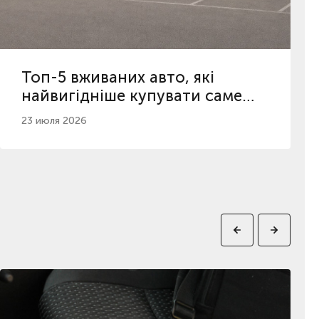
Топ-5 вживаних авто, які
найвигідніше купувати саме
зараз в Україні
23 июля 2026