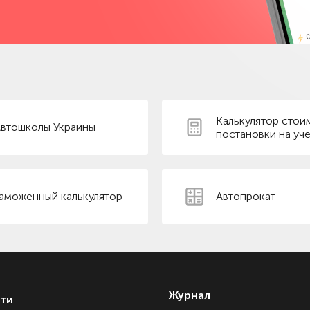
Калькулятор стои
втошколы Украины
постановки на уче
аможенный калькулятор
Автопрокат
Журнал
ти