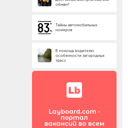
обман?
Тайны автомобильных
номеров
В помощь водителю:
особенности загородных
трасс
Layboard.com -
портал
вакансий во всем