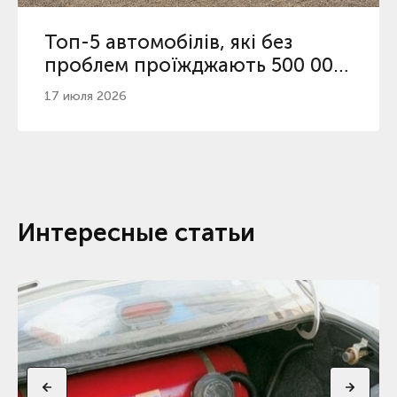
Топ-5 автомобілів, які без
проблем проїжджають 500 000
км в Україні
17 июля 2026
Интересные статьи