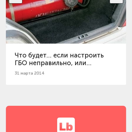
Что будет... если настроить
ГБО неправильно, или
подробно про газ для авто
31 марта 2014