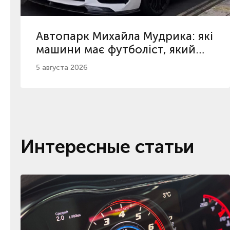
Автопарк Михайла Мудрика: які
машини має футболіст, який
повернувся з дискваліфікації
5 августа 2026
Интересные статьи