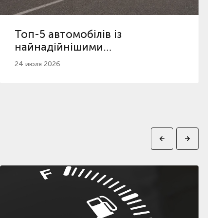
Топ-5 автомобілів із
найнадійнішими
автоматичними коробками
24 июля 2026