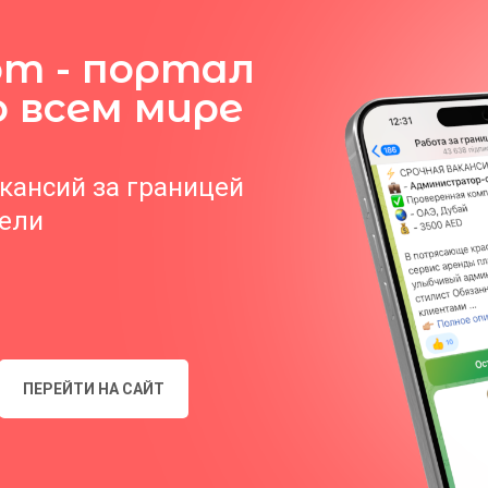
om - портал
о всем мире
акансий за границей
тели
ПЕРЕЙТИ НА САЙТ