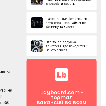
способы и советы
Названо швидкість, при якій
авто споживає найменше
бензину та дизеля
Что такое подушка
двигателя, где находится и
на что влияет?
ником
что на
Layboard.com -
т
портал
вакансий во всем
т 360