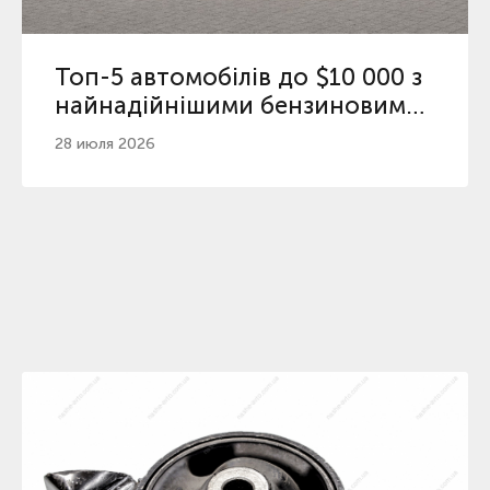
Топ-5 автомобілів до $10 000 з
найнадійнішими бензиновими
двигунами
28 июля 2026