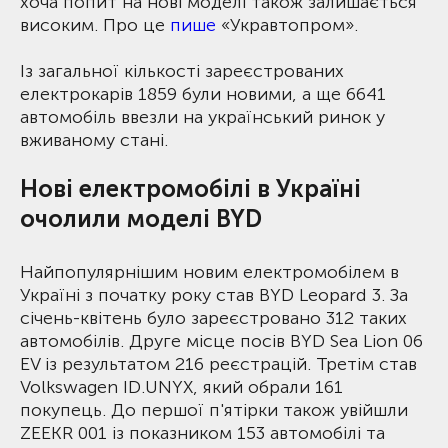
хоча попит на нові моделі також залишається
високим. Про це
пише
«Укравтопром».
Із загальної кількості зареєстрованих
електрокарів 1859 були новими, а ще 6641
автомобіль ввезли на український ринок у
вживаному стані.
Нові електромобілі в Україні
очолили моделі BYD
Найпопулярнішим новим електромобілем в
Україні з початку року став BYD Leopard 3. За
січень-квітень було зареєстровано 312 таких
автомобілів. Друге місце посів BYD Sea Lion 06
EV із результатом 216 реєстрацій. Третім став
Volkswagen ID.UNYX, який обрали 161
покупець. До першої п'ятірки також увійшли
ZEEKR 001 із показником 153 автомобілі та