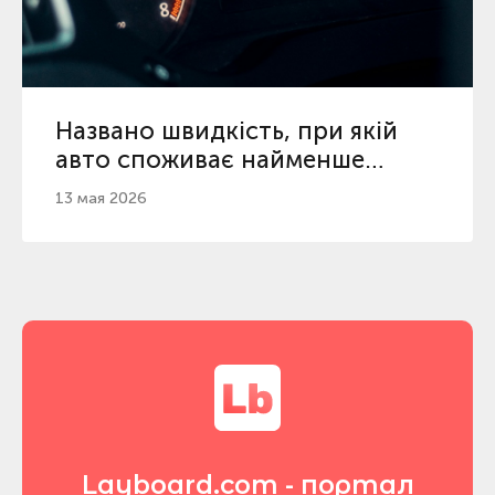
Названо швидкість, при якій
авто споживає найменше
бензину та дизеля
13 мая 2026
Layboard.com - портал