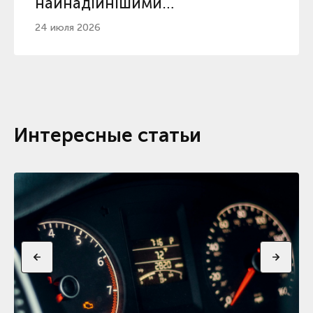
найнадійнішими
автоматичними коробками
24 июля 2026
Интересные статьи