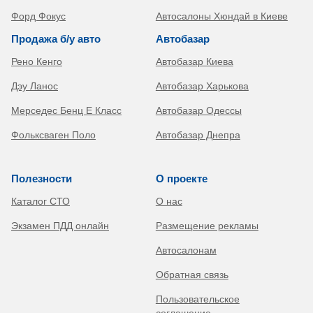
Форд Фокус
Автосалоны Хюндай в Киеве
Продажа б/у авто
Автобазар
Рено Кенго
Автобазар Киева
Дэу Ланос
Автобазар Харькова
Мерседес Бенц Е Класс
Автобазар Одессы
Фольксваген Поло
Автобазар Днепра
Полезности
О проекте
Каталог СТО
О нас
Экзамен ПДД онлайн
Размещение рекламы
Автосалонам
Обратная связь
Пользовательское
соглашение