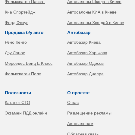
Фольксваген Пассат
Автосалоны Шкода в Киеве
Киа Спортейдж
Автосалоны КИА в Киеве
Форд Фокус
Автосалоны Хюндай в Киеве
Продажа б/у авто
Автобазар
Рено Кенго
Автобазар Киева
Дэу Ланос
Автобазар Харькова
Мерседес Бенц Е Класс
Автобазар Одессы
Фольксваген Поло
Автобазар Днепра
Полезности
О проекте
Каталог СТО
О нас
Экзамен ПДД онлайн
Размещение рекламы
Автосалонам
Обратная связь