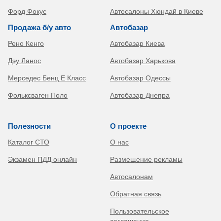
Форд Фокус
Автосалоны Хюндай в Киеве
Продажа б/у авто
Автобазар
Рено Кенго
Автобазар Киева
Дэу Ланос
Автобазар Харькова
Мерседес Бенц Е Класс
Автобазар Одессы
Фольксваген Поло
Автобазар Днепра
Полезности
О проекте
Каталог СТО
О нас
Экзамен ПДД онлайн
Размещение рекламы
Автосалонам
Обратная связь
Пользовательское
соглашение