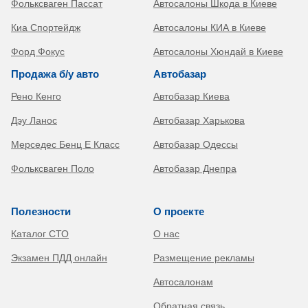
Фольксваген Пассат
Автосалоны Шкода в Киеве
Киа Спортейдж
Автосалоны КИА в Киеве
Форд Фокус
Автосалоны Хюндай в Киеве
Продажа б/у авто
Автобазар
Рено Кенго
Автобазар Киева
Дэу Ланос
Автобазар Харькова
Мерседес Бенц Е Класс
Автобазар Одессы
Фольксваген Поло
Автобазар Днепра
Полезности
О проекте
Каталог СТО
О нас
Экзамен ПДД онлайн
Размещение рекламы
Автосалонам
Обратная связь