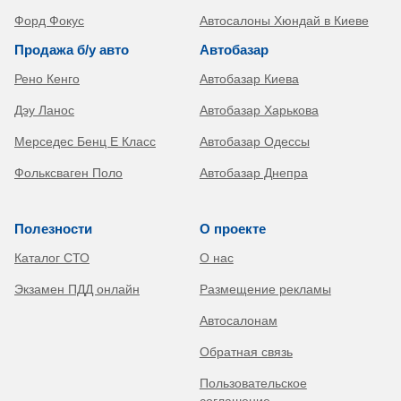
Форд Фокус
Автосалоны Хюндай в Киеве
Продажа б/у авто
Автобазар
Рено Кенго
Автобазар Киева
Дэу Ланос
Автобазар Харькова
Мерседес Бенц Е Класс
Автобазар Одессы
Фольксваген Поло
Автобазар Днепра
Полезности
О проекте
Каталог СТО
О нас
Экзамен ПДД онлайн
Размещение рекламы
Автосалонам
Обратная связь
Пользовательское
соглашение