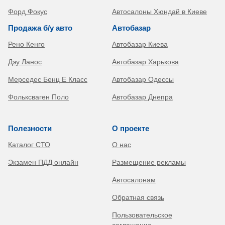
Форд Фокус
Автосалоны Хюндай в Киеве
Продажа б/у авто
Автобазар
Рено Кенго
Автобазар Киева
Дэу Ланос
Автобазар Харькова
Мерседес Бенц Е Класс
Автобазар Одессы
Фольксваген Поло
Автобазар Днепра
Полезности
О проекте
Каталог СТО
О нас
Экзамен ПДД онлайн
Размещение рекламы
Автосалонам
Обратная связь
Пользовательское
соглашение