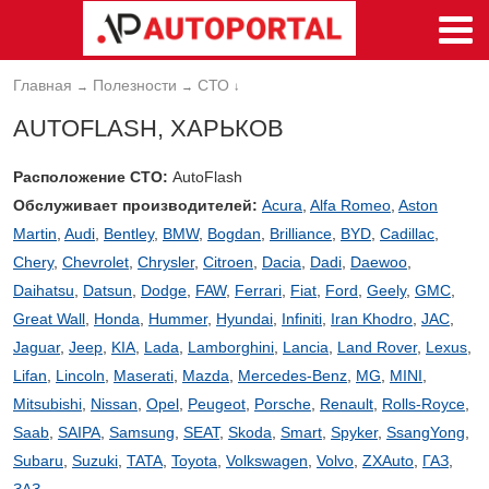
Главная
Полезности
СТО
→
→
↓
AUTOFLASH, ХАРЬКОВ
Расположение СТО:
AutoFlash
Обслуживает производителей:
Acura
,
Alfa Romeo
,
Aston
Martin
,
Audi
,
Bentley
,
BMW
,
Bogdan
,
Brilliance
,
BYD
,
Cadillac
,
Chery
,
Chevrolet
,
Chrysler
,
Citroen
,
Dacia
,
Dadi
,
Daewoo
,
Daihatsu
,
Datsun
,
Dodge
,
FAW
,
Ferrari
,
Fiat
,
Ford
,
Geely
,
GMC
,
Great Wall
,
Honda
,
Hummer
,
Hyundai
,
Infiniti
,
Iran Khodro
,
JAC
,
Jaguar
,
Jeep
,
KIA
,
Lada
,
Lamborghini
,
Lancia
,
Land Rover
,
Lexus
,
Lifan
,
Lincoln
,
Maserati
,
Mazda
,
Mercedes-Benz
,
MG
,
MINI
,
Mitsubishi
,
Nissan
,
Opel
,
Peugeot
,
Porsche
,
Renault
,
Rolls-Royce
,
Saab
,
SAIPA
,
Samsung
,
SEAT
,
Skoda
,
Smart
,
Spyker
,
SsangYong
,
Subaru
,
Suzuki
,
TATA
,
Toyota
,
Volkswagen
,
Volvo
,
ZXAuto
,
ГАЗ
,
ЗАЗ