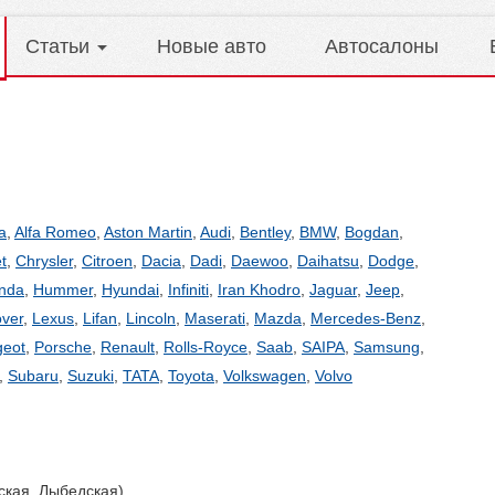
Статьи
Новые авто
Автосалоны
a
,
Alfa Romeo
,
Aston Martin
,
Audi
,
Bentley
,
BMW
,
Bogdan
,
t
,
Chrysler
,
Citroen
,
Dacia
,
Dadi
,
Daewoo
,
Daihatsu
,
Dodge
,
nda
,
Hummer
,
Hyundai
,
Infiniti
,
Iran Khodro
,
Jaguar
,
Jeep
,
ver
,
Lexus
,
Lifan
,
Lincoln
,
Maserati
,
Mazda
,
Mercedes-Benz
,
geot
,
Porsche
,
Renault
,
Rolls-Royce
,
Saab
,
SAIPA
,
Samsung
,
,
Subaru
,
Suzuki
,
TATA
,
Toyota
,
Volkswagen
,
Volvo
ская, Лыбедская)