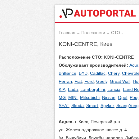
Главная
Полезности
СТО
→
→
↓
KONI-CENTRE, Киев
Расположение СТО:
KONI-CENTRE
Обслуживает производителей:
Acur
Brilliance
,
BYD
,
Cadillac
,
Chery
,
Chevrole
Ferrari
,
Fiat
,
Ford
,
Geely
,
Great Wall
,
Ho
KIA
,
Lada
,
Lamborghini
,
Lancia
,
Land Ro
MG
,
MINI
,
Mitsubishi
,
Nissan
,
Opel
,
Peu
SEAT
,
Skoda
,
Smart
,
Spyker
,
SsangYong
Адрес:
г. Киев, Печерский р-н
ул. Железнодорожное шоссе д. 4
(м. Выдубичи, Дружбы народов, Лыбед