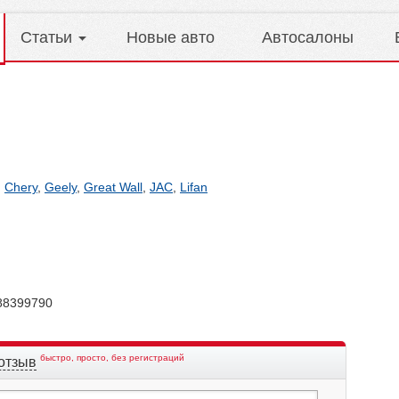
Статьи
Новые авто
Автосалоны
,
Chery
,
Geely
,
Great Wall
,
JAC
,
Lifan
88399790
быстро, просто, без регистраций
отзыв