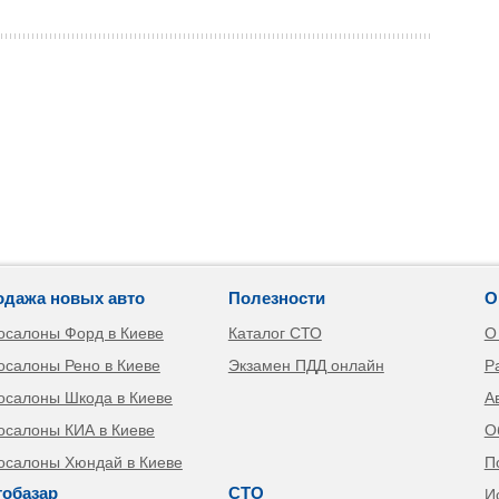
одажа новых авто
Полезности
О
осалоны Форд в Киеве
Каталог СТО
О
осалоны Рено в Киеве
Экзамен ПДД онлайн
Р
осалоны Шкода в Киеве
А
осалоны КИА в Киеве
О
осалоны Хюндай в Киеве
П
тобазар
СТО
И