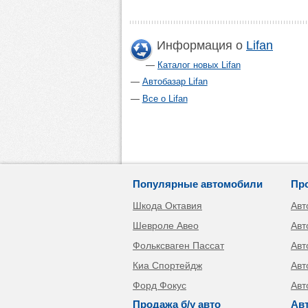
Информация о
Lifan
Каталог новых Lifan
Автобазар Lifan
Все о Lifan
Популярные автомобили
Пр
Шкода Октавия
Авт
Шевроле Авео
Авт
Фольксваген Пассат
Авт
Киа Спортейдж
Авт
Форд Фокус
Авт
Продажа б/у авто
Ав