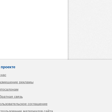
 проекте
 нас
азмещение рекламы
втосалонам
братная связь
ользовательское соглашение
спользование материалов сайта