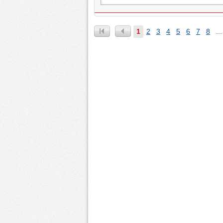
1
2
3
4
5
6
7
8
...