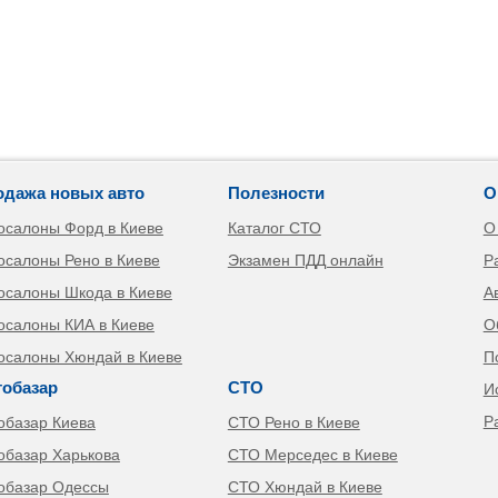
одажа новых авто
Полезности
О
осалоны Форд в Киеве
Каталог СТО
О
осалоны Рено в Киеве
Экзамен ПДД онлайн
Р
осалоны Шкода в Киеве
А
осалоны КИА в Киеве
О
осалоны Хюндай в Киеве
П
тобазар
СТО
И
Р
обазар Киева
СТО Рено в Киеве
обазар Харькова
СТО Мерседес в Киеве
обазар Одессы
СТО Хюндай в Киеве