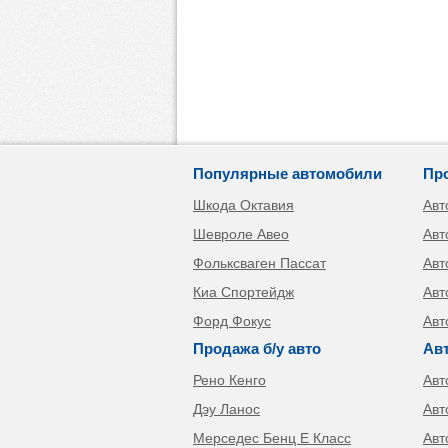
Популярные автомобили
Пр
Шкода Октавия
Авт
Шевроле Авео
Авт
Фольксваген Пассат
Авт
Киа Спортейдж
Авт
Форд Фокус
Авт
Продажа б/у авто
Ав
Рено Кенго
Авт
Дэу Ланос
Авт
Мерседес Бенц Е Класс
Авт