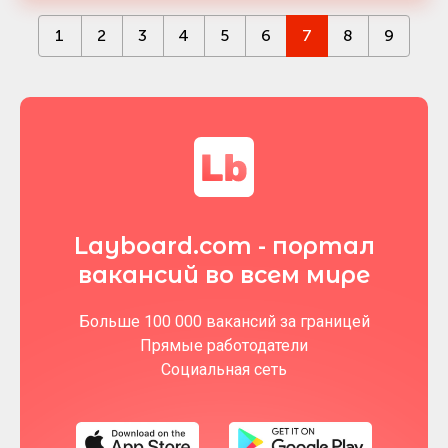
1
2
3
4
5
6
7
8
9
Layboard.com - портал
вакансий во всем мире
Больше 100 000 вакансий за границей
Прямые работодатели
Социальная сеть