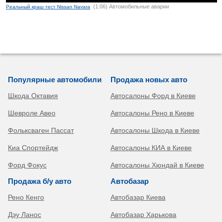
(1:06) Автомобильные аварии
Реальный краш тест Nissan Navara
Популярные автомобили
Продажа новых авто
Шкода Октавия
Автосалоны Форд в Киеве
Шевроле Авео
Автосалоны Рено в Киеве
Фольксваген Пассат
Автосалоны Шкода в Киеве
Киа Спортейдж
Автосалоны КИА в Киеве
Форд Фокус
Автосалоны Хюндай в Киеве
Продажа б/у авто
Автобазар
Рено Кенго
Автобазар Киева
Дэу Ланос
Автобазар Харькова