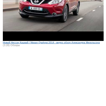
Новый Ниссан Кашкай / Nissan Qashqai 2014 - видео обзор Александра Михельсона
(3:28) Обзоры