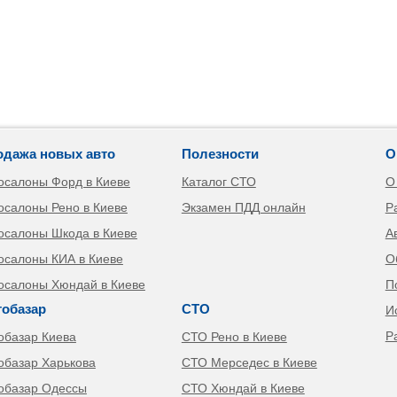
одажа новых авто
Полезности
О
осалоны Форд в Киеве
Каталог СТО
О
осалоны Рено в Киеве
Экзамен ПДД онлайн
Р
осалоны Шкода в Киеве
А
осалоны КИА в Киеве
О
осалоны Хюндай в Киеве
П
тобазар
СТО
И
Р
обазар Киева
СТО Рено в Киеве
обазар Харькова
СТО Мерседес в Киеве
обазар Одессы
СТО Хюндай в Киеве