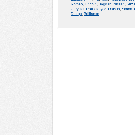
Romeo
,
Lincoln
,
Bogdan
,
Nissan
,
Suzu
Chrysler
,
Rolls-Royce
,
Datsun
,
Skoda
,
Dodge
,
Brilliance