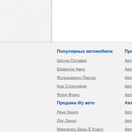
Популярные автомобили
Пр
Шкода Октавия
Авт
Шевроле Авео
Авт
Фольксваген Пассат
Авт
Киа Спортейдж
Авт
Форд Фокус
Авт
Продажа б/у авто
Ав
Рено Кенго
Авт
Дэу Ланос
Авт
Мерседес Бенц Е Класс
Авт