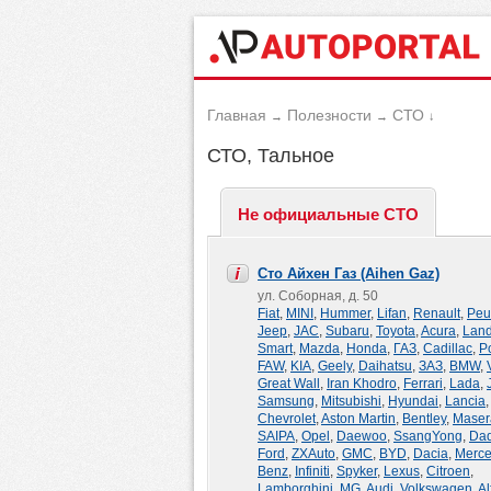
Главная
Полезности
СТО
→
→
↓
СТО, Тальное
Не официальные СТО
Сто Айхен Газ (Aihen Gaz)
ул. Соборная, д. 50
Fiat
,
MINI
,
Hummer
,
Lifan
,
Renault
,
Peu
Jeep
,
JAC
,
Subaru
,
Toyota
,
Acura
,
Land
Smart
,
Mazda
,
Honda
,
ГАЗ
,
Cadillac
,
P
FAW
,
KIA
,
Geely
,
Daihatsu
,
ЗАЗ
,
BMW
,
Great Wall
,
Iran Khodro
,
Ferrari
,
Lada
,
Samsung
,
Mitsubishi
,
Hyundai
,
Lancia
Chevrolet
,
Aston Martin
,
Bentley
,
Maser
SAIPA
,
Opel
,
Daewoo
,
SsangYong
,
Dad
Ford
,
ZXAuto
,
GMC
,
BYD
,
Dacia
,
Merce
Benz
,
Infiniti
,
Spyker
,
Lexus
,
Citroen
,
Lamborghini
,
MG
,
Audi
,
Volkswagen
,
Al