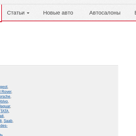
Статьи
Новые авто
Автосалоны
geot
,
 Rover
,
orsche
,
Volvo
,
Jaguar
,
,
TATA
,
ati
,
i
,
Saab
,
des-
fa