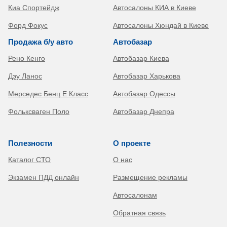
Киа Спортейдж
Автосалоны КИА в Киеве
Форд Фокус
Автосалоны Хюндай в Киеве
Продажа б/у авто
Автобазар
Рено Кенго
Автобазар Киева
Дэу Ланос
Автобазар Харькова
Мерседес Бенц Е Класс
Автобазар Одессы
Фольксваген Поло
Автобазар Днепра
Полезности
О проекте
Каталог СТО
О нас
Экзамен ПДД онлайн
Размещение рекламы
Автосалонам
Обратная связь