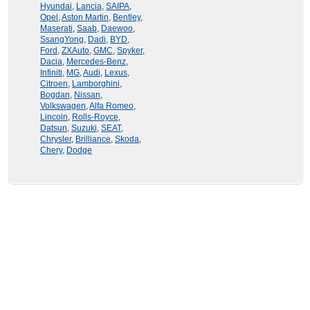
Hyundai
,
Lancia
,
SAIPA
,
Opel
,
Aston Martin
,
Bentley
,
Maserati
,
Saab
,
Daewoo
,
SsangYong
,
Dadi
,
BYD
,
Ford
,
ZXAuto
,
GMC
,
Spyker
,
Dacia
,
Mercedes-Benz
,
Infiniti
,
MG
,
Audi
,
Lexus
,
Citroen
,
Lamborghini
,
Bogdan
,
Nissan
,
Volkswagen
,
Alfa Romeo
,
Lincoln
,
Rolls-Royce
,
Datsun
,
Suzuki
,
SEAT
,
Chrysler
,
Brilliance
,
Skoda
,
Chery
,
Dodge