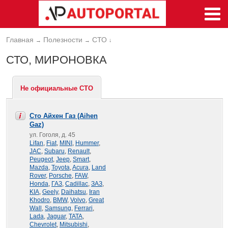
Главная
Полезности
СТО
→
→
↓
СТО, МИРОНОВКА
Не официальные СТО
Сто Айхен Газ (Aihen
Gaz)
ул. Гоголя, д. 45
Lifan
,
Fiat
,
MINI
,
Hummer
,
JAC
,
Subaru
,
Renault
,
Peugeot
,
Jeep
,
Smart
,
Mazda
,
Toyota
,
Acura
,
Land
Rover
,
Porsche
,
FAW
,
Honda
,
ГАЗ
,
Cadillac
,
ЗАЗ
,
KIA
,
Geely
,
Daihatsu
,
Iran
Khodro
,
BMW
,
Volvo
,
Great
Wall
,
Samsung
,
Ferrari
,
Lada
,
Jaguar
,
TATA
,
Chevrolet
,
Mitsubishi
,