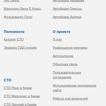
Дэу Ланос
Автобазар Харькова
Мерседес Бенц Е Класс
Автобазар Одессы
Фольксваген Поло
Автобазар Днепра
Полезности
О проекте
Каталог СТО
О нас
Экзамен ПДД онлайн
Размещение рекламы
Автосалонам
Обратная связь
Пользовательское
соглашение
СТО
Использование материалов
СТО Рено в Киеве
сайта
СТО Мерседес в Киеве
Работа для водителей
СТО Хюндай в Киеве