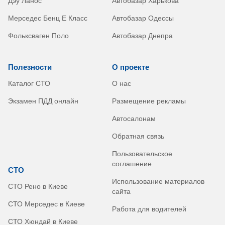
Дэу Ланос
Автобазар Харькова
Мерседес Бенц Е Класс
Автобазар Одессы
Фольксваген Поло
Автобазар Днепра
Полезности
О проекте
Каталог СТО
О нас
Экзамен ПДД онлайн
Размещение рекламы
Автосалонам
Обратная связь
Пользовательское
соглашение
СТО
Использование материалов
СТО Рено в Киеве
сайта
СТО Мерседес в Киеве
Работа для водителей
СТО Хюндай в Киеве