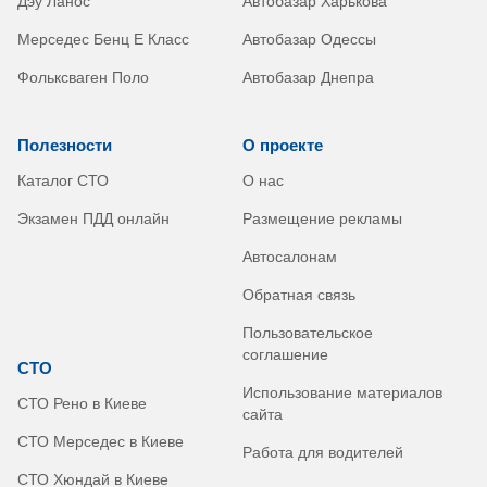
Дэу Ланос
Автобазар Харькова
Мерседес Бенц Е Класс
Автобазар Одессы
Фольксваген Поло
Автобазар Днепра
Полезности
О проекте
Каталог СТО
О нас
Экзамен ПДД онлайн
Размещение рекламы
Автосалонам
Обратная связь
Пользовательское
соглашение
СТО
Использование материалов
СТО Рено в Киеве
сайта
СТО Мерседес в Киеве
Работа для водителей
СТО Хюндай в Киеве