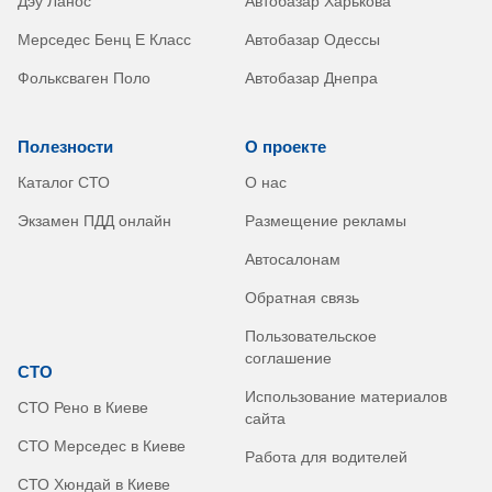
Дэу Ланос
Автобазар Харькова
Мерседес Бенц Е Класс
Автобазар Одессы
Фольксваген Поло
Автобазар Днепра
Полезности
О проекте
Каталог СТО
О нас
Экзамен ПДД онлайн
Размещение рекламы
Автосалонам
Обратная связь
Пользовательское
соглашение
СТО
Использование материалов
СТО Рено в Киеве
сайта
СТО Мерседес в Киеве
Работа для водителей
СТО Хюндай в Киеве