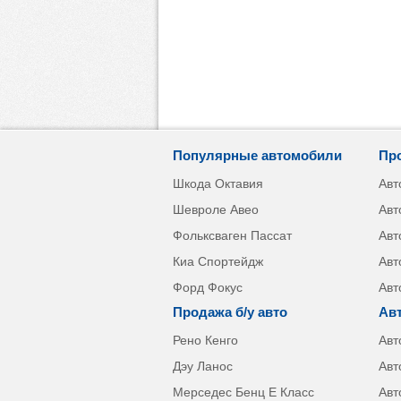
Популярные автомобили
Пр
Шкода Октавия
Авт
Шевроле Авео
Авт
Фольксваген Пассат
Авт
Киа Спортейдж
Авт
Форд Фокус
Авт
Продажа б/у авто
Ав
Рено Кенго
Авт
Дэу Ланос
Авт
Мерседес Бенц Е Класс
Авт