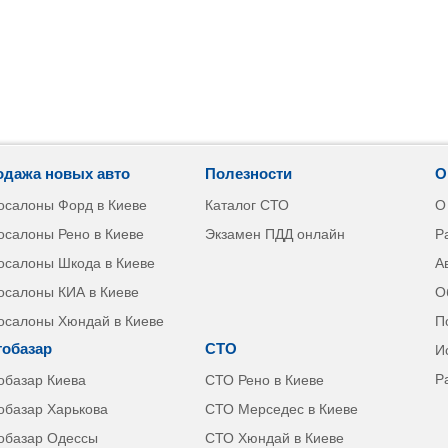
одажа новых авто
Полезности
О
осалоны Форд в Киеве
Каталог СТО
О
осалоны Рено в Киеве
Экзамен ПДД онлайн
Р
осалоны Шкода в Киеве
А
осалоны КИА в Киеве
О
осалоны Хюндай в Киеве
П
тобазар
СТО
И
Р
обазар Киева
СТО Рено в Киеве
обазар Харькова
СТО Мерседес в Киеве
обазар Одессы
СТО Хюндай в Киеве