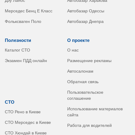
Дэу Ланос
Автобазар Харькова
Мерседес Бенц Е Класс
Автобазар Одессы
Фольксваген Поло
Автобазар Днепра
Полезности
О проекте
Каталог СТО
О нас
Экзамен ПДД онлайн
Размещение рекламы
Автосалонам
Обратная связь
Пользовательское
соглашение
СТО
Использование материалов
СТО Рено в Киеве
сайта
СТО Мерседес в Киеве
Работа для водителей
СТО Хюндай в Киеве