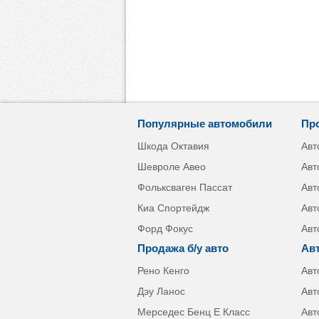
Популярные автомобили
Пр
Шкода Октавия
Авт
Шевроле Авео
Авт
Фольксваген Пассат
Авт
Киа Спортейдж
Авт
Форд Фокус
Авт
Продажа б/у авто
Ав
Рено Кенго
Авт
Дэу Ланос
Авт
Мерседес Бенц Е Класс
Авт