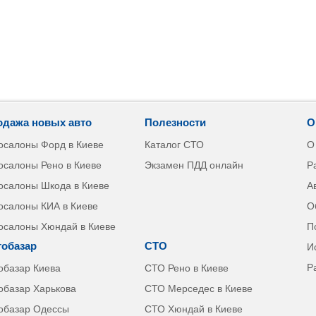
одажа новых авто
Полезности
О
осалоны Форд в Киеве
Каталог СТО
О
осалоны Рено в Киеве
Экзамен ПДД онлайн
Р
осалоны Шкода в Киеве
А
осалоны КИА в Киеве
О
осалоны Хюндай в Киеве
П
тобазар
СТО
И
Р
обазар Киева
СТО Рено в Киеве
обазар Харькова
СТО Мерседес в Киеве
обазар Одессы
СТО Хюндай в Киеве