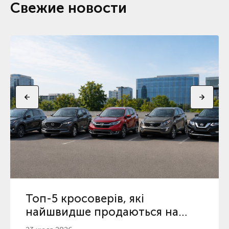
Свежие новости
Топ-5 кросоверів, які
найшвидше продаються на
вторинному ринку